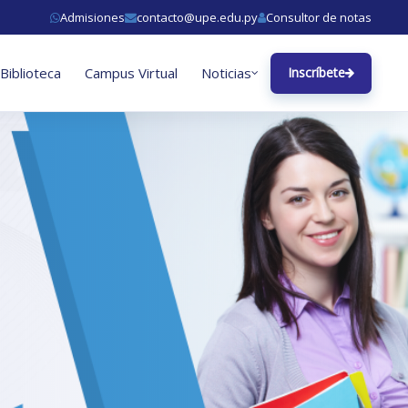
Admisiones
contacto@upe.edu.py
Consultor de notas
Biblioteca
Campus Virtual
Noticias
Inscríbete