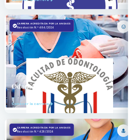
CARRERA ACREDITADA POR LA ANEAES
Resolución N.º 484/2024
FACULTAD DE ODONTOLOGÍA
Odontología
Conocer la carrera
CARRERA ACREDITADA POR LA ANEAES
Resolución N.º 428/2024