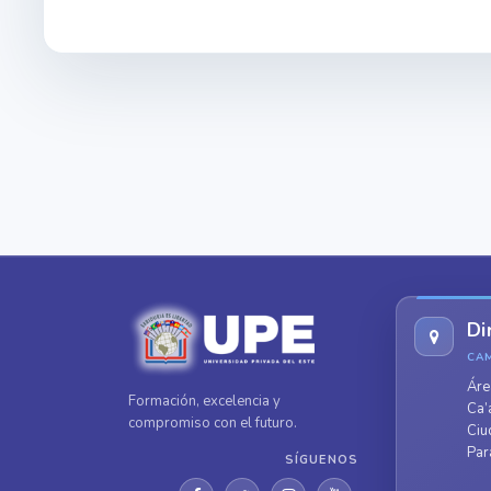
Di
CA
Áre
Formación, excelencia y
Ca’
compromiso con el futuro.
Ciu
Par
SÍGUENOS