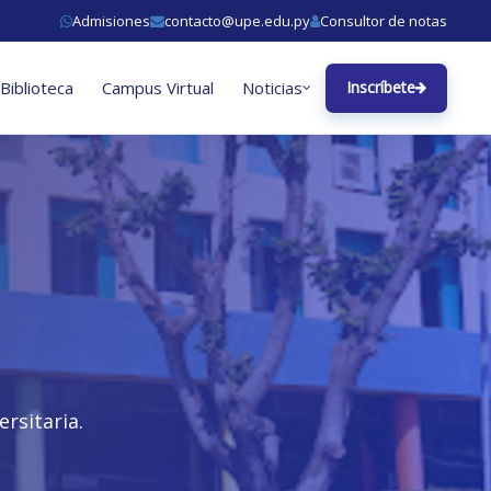
Admisiones
contacto@upe.edu.py
Consultor de notas
Biblioteca
Campus Virtual
Noticias
Inscríbete
rsitaria.