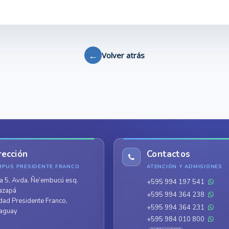
←
Volver atrás
rección
Contactos
MPUS PRESIDENTE FRANCO
ATENCIÓN Y ADMISIONES
a 5, Avda. Ñe’embucú esq.
+595 994 197 541
azapá
+595 994 364 238
dad Presidente Franco,
+595 994 364 231
aguay
+595 984 010 800