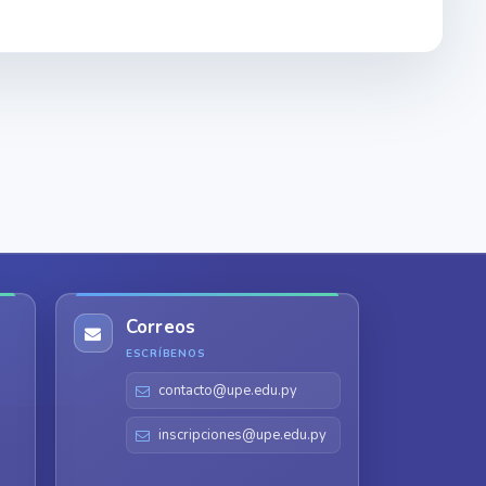
Correos
ESCRÍBENOS
contacto@upe.edu.py
inscripciones@upe.edu.py